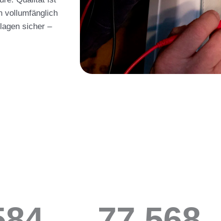
n vollumfänglich
nlagen sicher –
642
78,378