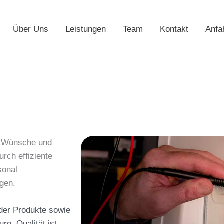
Über Uns
Leistungen
Team
Kontakt
Anfa
e Wünsche und
rch effiziente
sonal
igen.
 der Produkte sowie
re. Qualität ist